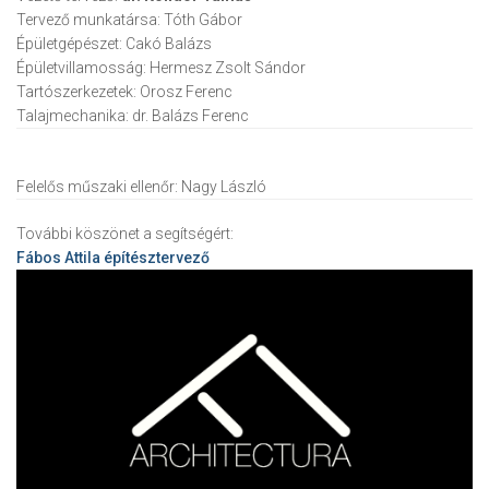
Tervező munkatársa:
Tóth Gábor
Épületgépészet:
Cakó Balázs
Épületvillamosság:
Hermesz Zsolt Sándor
Tartószerkezetek:
Orosz Ferenc
Talajmechanika:
dr. Balázs Ferenc
Felelős műszaki ellenőr:
Nagy László
További köszönet a segítségért:
Fábos Attila
építésztervező