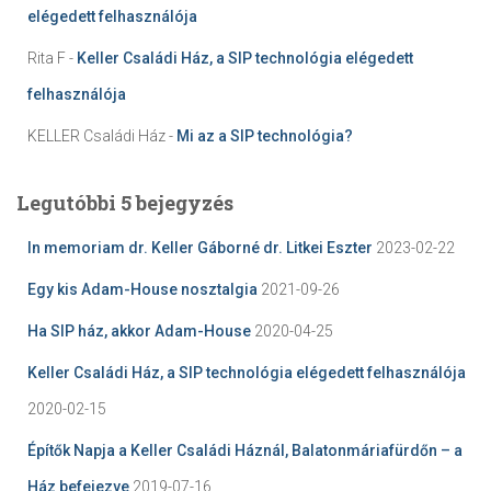
elégedett felhasználója
Rita F
-
Keller Családi Ház, a SIP technológia elégedett
felhasználója
KELLER Családi Ház
-
Mi az a SIP technológia?
Legutóbbi 5 bejegyzés
In memoriam dr. Keller Gáborné dr. Litkei Eszter
2023-02-22
Egy kis Adam-House nosztalgia
2021-09-26
Ha SIP ház, akkor Adam-House
2020-04-25
Keller Családi Ház, a SIP technológia elégedett felhasználója
2020-02-15
Építők Napja a Keller Családi Háznál, Balatonmáriafürdőn – a
Ház befejezve
2019-07-16