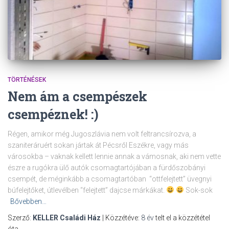
TÖRTÉNÉSEK
Nem ám a csempészek
csempéznek! :)
Régen, amikor még Jugoszlávia nem volt feltrancsírozva, a
szaniteráruért sokan jártak át Pécsről Eszékre, vagy más
városokba – vaknak kellett lennie annak a vámosnak, aki nem vette
észre a rugókra ülő autók csomagtartójában a fürdőszobányi
csempét, de méginkább a csomagtartóban “ottfelejtett” üvegnyi
búfelejtőket, útlevélben “felejtett” dajcse márkákat.
Sok-sok
Bővebben…
Szerző:
KELLER Családi Ház
| Közzétéve:
8 év
telt el a közzététel
óta