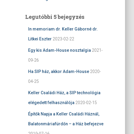
Legutóbbi 5 bejegyzés
In memoriam dr. Keller Gáborné dr.
Litkei Eszter
2023-02-22
Egy kis Adam-House nosztalgia
2021-
09-26
Ha SIP ház, akkor Adam-House
2020-
04-25
Keller Családi Ház, a SIP technológia
elégedett felhasználója
2020-02-15
Építők Napja a Keller Családi Háznál,
Balatonmáriafürdőn – a Ház befejezve
2019-07-16