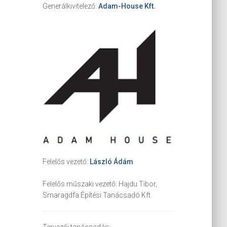
Generálkivitelező:
Adam-House Kft.
Felelős vezető:
László Ádám
Felelős műszaki vezető:
Hajdu Tibor,
Smaragdfa Építési Tanácsadó Kft.
Tervezői tanácsadás: