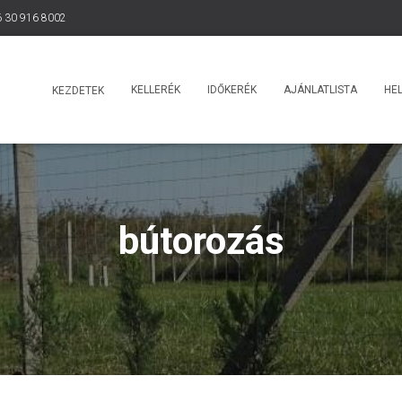
 30 916 8002
KELLERÉK
IDŐKERÉK
AJÁNLATLISTA
HEL
KEZDETEK
bútorozás