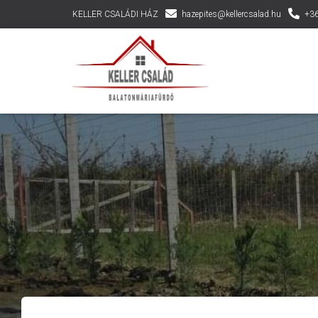
KELLER CSALÁDI HÁZ
hazepites@kellercsalad.hu
+36