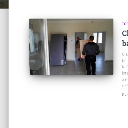
TÖ
C
b
Cla
bú
tal
Int
a n
szé
Sze