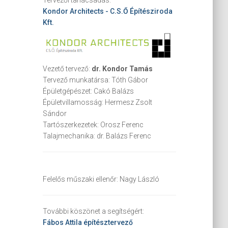
Kondor Architects - C.S.Ő Építésziroda
Kft.
Vezető tervező:
dr. Kondor Tamás
Tervező munkatársa:
Tóth Gábor
Épületgépészet:
Cakó Balázs
Épületvillamosság:
Hermesz Zsolt
Sándor
Tartószerkezetek:
Orosz Ferenc
Talajmechanika:
dr. Balázs Ferenc
Felelős műszaki ellenőr:
Nagy László
További köszönet a segítségért:
Fábos Attila
építésztervező