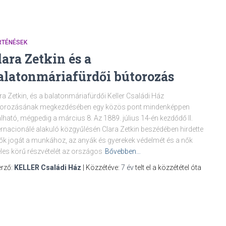
RTÉNÉSEK
lara Zetkin és a
alatonmáriafürdői bútorozás
ra Zetkin, és a balatonmáriafürdői Keller Családi Ház
torozásának megkezdésében egy közös pont mindenképpen
álható, mégpedig a március 8. Az 1889. július 14-én kezdődő II.
ernacionálé alakuló közgyűlésén Clara Zetkin beszédében hirdette
ők jogát a munkához, az anyák és gyerekek védelmét és a nők
les körű részvételét az országos
Bővebben…
rző:
KELLER Családi Ház
| Közzétéve:
7 év
telt el a közzététel óta