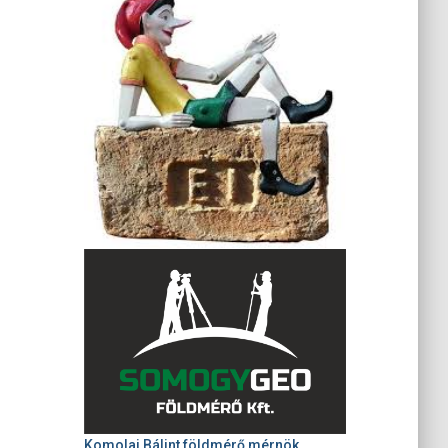
Komolai Bálint földmérő mérnök