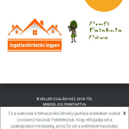
© KELLER CSALÁDI HÁZ 2018-TÓL
MINDEN JOG FENNTARTVA
Ez a weboldal a felhasználói élmény javítása érdekében sütiket
X
ADATKEZELÉSI TÁJÉKOZTATÓ
BALATONMÁRIAFÜRDŐ
(cookies) használ. Feltételezzük, hogy elfogadja ezt a
SÜTI (COOKIE) TÁJÉKOZTATÓ
HIVATALOS HONLAP
szabályzatot mindaddig, amíg Ön ezt a webhelyet használja.