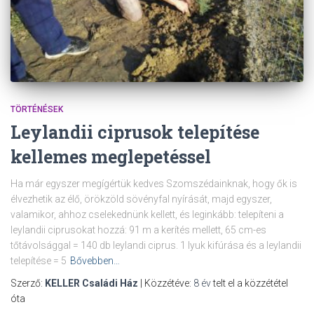
TÖRTÉNÉSEK
Leylandii ciprusok telepítése
kellemes meglepetéssel
Ha már egyszer megígértük kedves Szomszédainknak, hogy ők is
élvezhetik az élő, örökzöld sövényfal nyírását, majd egyszer,
valamikor, ahhoz cselekednünk kellett, és leginkább: telepíteni a
leylandii ciprusokat hozzá: 91 m a kerítés mellett, 65 cm-es
tőtávolsággal = 140 db leylandi ciprus. 1 lyuk kifúrása és a leylandii
telepítése = 5
Bővebben…
Szerző:
KELLER Családi Ház
| Közzétéve:
8 év
telt el a közzététel
óta