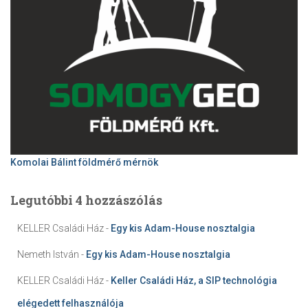
Komolai Bálint földmérő mérnök
Legutóbbi 4 hozzászólás
KELLER Családi Ház
-
Egy kis Adam-House nosztalgia
Nemeth István
-
Egy kis Adam-House nosztalgia
KELLER Családi Ház
-
Keller Családi Ház, a SIP technológia
elégedett felhasználója