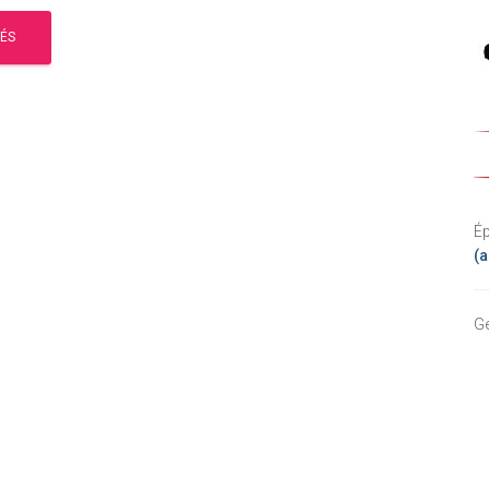
Ép
(a
Ge