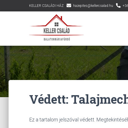
KELLER CSALÁDI HÁZ
hazepites@kellercsalad.hu
+36
Védett: Talajmec
Ez a tartalom jelszóval védett. Megtekintésé