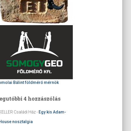
omolai Bálint földmérő mérnök
egutóbbi 4 hozzászólás
KELLER Családi Ház
-
Egy kis Adam-
House nosztalgia