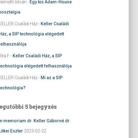
Nemeth István
-
Egy kis Adam-House
nosztalgia
KELLER Családi Ház
-
Keller Családi
Ház, a SIP technológia elégedett
felhasználója
Rita F
-
Keller Családi Ház, a SIP
technológia elégedett felhasználója
KELLER Családi Ház
-
Mi az a SIP
technológia?
egutóbbi 5 bejegyzés
In memoriam dr. Keller Gáborné dr.
Litkei Eszter
2023-02-22