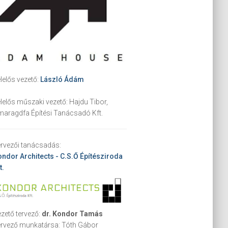
lelős vezető:
László Ádám
lelős műszaki vezető:
Hajdu Tibor,
aragdfa Építési Tanácsadó Kft.
rvezői tanácsadás:
ndor Architects - C.S.Ő Építésziroda
t.
zető tervező:
dr. Kondor Tamás
ervező munkatársa:
Tóth Gábor