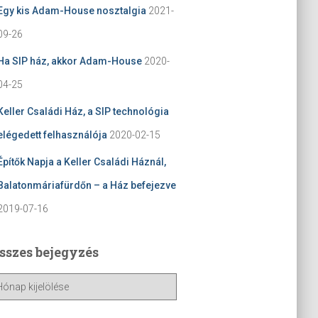
Egy kis Adam-House nosztalgia
2021-
09-26
Ha SIP ház, akkor Adam-House
2020-
04-25
Keller Családi Ház, a SIP technológia
elégedett felhasználója
2020-02-15
Építők Napja a Keller Családi Háznál,
Balatonmáriafürdőn – a Ház befejezve
2019-07-16
sszes bejegyzés