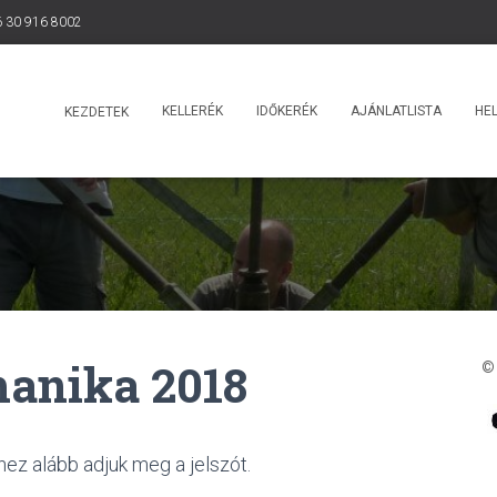
 30 916 8002
KELLERÉK
IDŐKERÉK
AJÁNLATLISTA
HEL
KEZDETEK
hanika 2018
©
hez alább adjuk meg a jelszót.