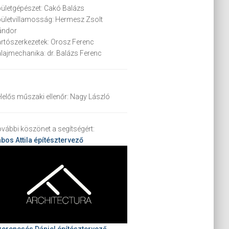
ületgépészet:
Cakó Balázs
ületvillamosság:
Hermesz Zsolt
ándor
rtószerkezetek:
Orosz Ferenc
alajmechanika:
dr. Balázs Ferenc
lelős műszaki ellenőr:
Nagy László
vábbi köszönet a segítségért:
bos Attila
építésztervező
erencsés Dániel építésztervező