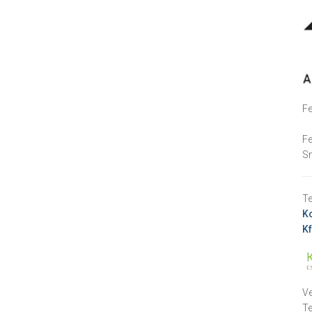
Fe
Fe
Sm
Te
Ko
Kf
Ve
T