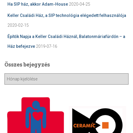
Ha SIP ház, akkor Adam-House
2020-04-25
Keller Családi Ház, a SIP technológia elégedett felhasználója
2020-02-15
Építők Napja a Keller Családi Háznál, Balatonmáriafürdőn – a
Ház befejezve
2019-07-16
Összes bejegyzés
Ö
s
s
z
e
s
b
e
j