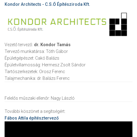
Kondor Architects - C.S.Ő Építésziroda Kft.
Vezető tervező:
dr. Kondor Tamás
Tervező munkatársa:
Tóth Gábor
Épületgépészet:
Cakó Balázs
Épületvillamosság:
Hermesz Zsolt Sándor
Tartószerkezetek:
Orosz Ferenc
Talajmechanika:
dr. Balázs Ferenc
Felelős műszaki ellenőr:
Nagy László
További köszönet a segítségért:
Fábos Attila
építésztervező