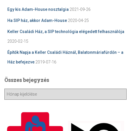
Egy kis Adam-House nosztalgia
2021-09-26
Ha SIP ház, akkor Adam-House
2020-04-25
Keller Családi Ház, a SIP technológia elégedett felhasználója
2020-02-15
Építők Napja a Keller Családi Háznál, Balatonmáriafürdőn – a
Ház befejezve
2019-07-16
Összes bejegyzés
Ö
s
s
z
e
s
b