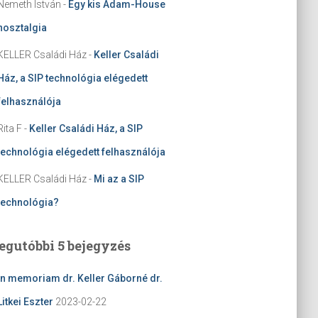
Nemeth István
-
Egy kis Adam-House
nosztalgia
KELLER Családi Ház
-
Keller Családi
Ház, a SIP technológia elégedett
felhasználója
Rita F
-
Keller Családi Ház, a SIP
technológia elégedett felhasználója
KELLER Családi Ház
-
Mi az a SIP
technológia?
egutóbbi 5 bejegyzés
In memoriam dr. Keller Gáborné dr.
Litkei Eszter
2023-02-22