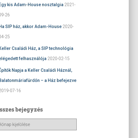
Egy kis Adam-House nosztalgia
2021-
09-26
Ha SIP ház, akkor Adam-House
2020-
04-25
Keller Családi Ház, a SIP technológia
elégedett felhasználója
2020-02-15
Építők Napja a Keller Családi Háznál,
Balatonmáriafürdőn – a Ház befejezve
2019-07-16
sszes bejegyzés