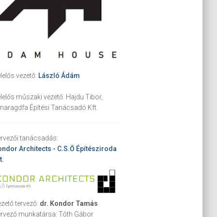
lelős vezető:
László Ádám
lelős műszaki vezető:
Hajdu Tibor,
aragdfa Építési Tanácsadó Kft.
rvezői tanácsadás:
ndor Architects - C.S.Ő Építésziroda
t.
zető tervező:
dr. Kondor Tamás
ervező munkatársa:
Tóth Gábor