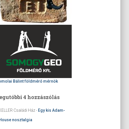
omolai Bálint földmérő mérnök
egutóbbi 4 hozzászólás
KELLER Családi Ház
-
Egy kis Adam-
House nosztalgia