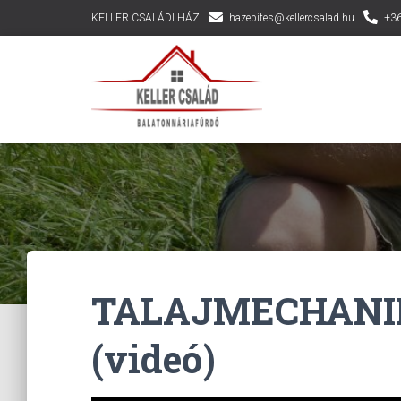
KELLER CSALÁDI HÁZ
hazepites@kellercsalad.hu
+36
TALAJMECHANI
(videó)