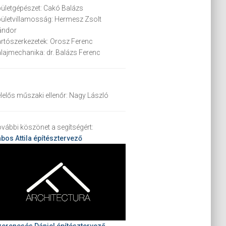
ületgépészet:
Cakó Balázs
ületvillamosság:
Hermesz Zsolt
ándor
rtószerkezetek:
Orosz Ferenc
alajmechanika:
dr. Balázs Ferenc
lelős műszaki ellenőr:
Nagy László
vábbi köszönet a segítségért:
bos Attila
építésztervező
erencsés Dániel építésztervező