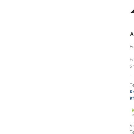
Fe
Fe
Sm
Te
Ko
Kf
Ve
T