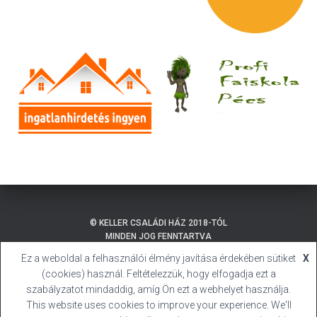
© KELLER CSALÁDI HÁZ 2018-TÓL
MINDEN JOG FENNTARTVA
Ez a weboldal a felhasználói élmény javítása érdekében sütiket
X
ADATKEZELÉSI TÁJÉKOZTATÓ
BALATONMÁRIAFÜRDŐ
(cookies) használ. Feltételezzük, hogy elfogadja ezt a
SÜTI (COOKIE) TÁJÉKOZTATÓ
HIVATALOS HONLAP
szabályzatot mindaddig, amíg Ön ezt a webhelyet használja.
This website uses cookies to improve your experience. We'll