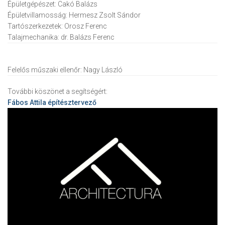
Épületgépészet:
Cakó Balázs
Épületvillamosság:
Hermesz Zsolt Sándor
Tartószerkezetek:
Orosz Ferenc
Talajmechanika:
dr. Balázs Ferenc
Felelős műszaki ellenőr:
Nagy László
További köszönet a segítségért:
Fábos Attila
építésztervező