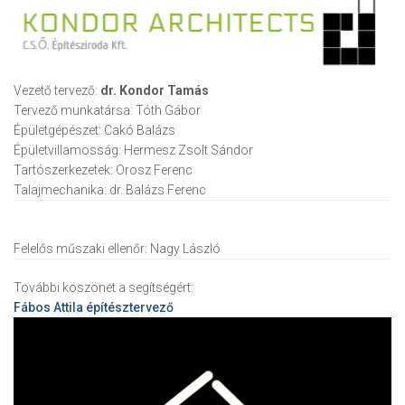
Vezető tervező:
dr. Kondor Tamás
Tervező munkatársa:
Tóth Gábor
Épületgépészet:
Cakó Balázs
Épületvillamosság:
Hermesz Zsolt Sándor
Tartószerkezetek:
Orosz Ferenc
Talajmechanika:
dr. Balázs Ferenc
Felelős műszaki ellenőr:
Nagy László
További köszönet a segítségért:
Fábos Attila
építésztervező