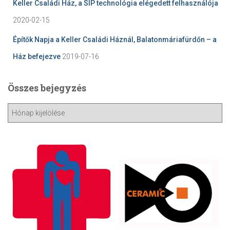
Keller Családi Ház, a SIP technológia elégedett felhasználója
2020-02-15
Építők Napja a Keller Családi Háznál, Balatonmáriafürdőn – a
Ház befejezve
2019-07-16
Összes bejegyzés
Ö
s
s
z
e
s
b
e
j
e
g